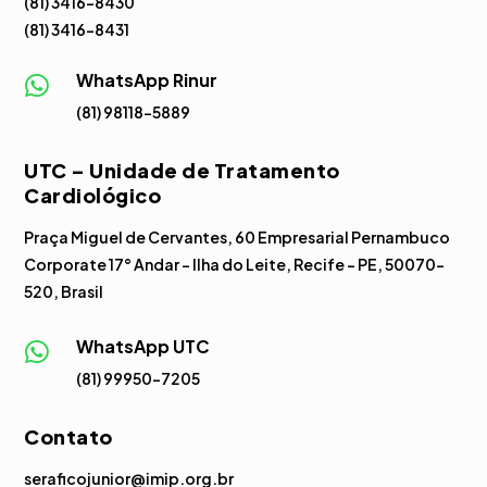
(81) 3416-8430
(81) 3416-8431
WhatsApp Rinur

(81) 98118-5889
UTC – Unidade de Tratamento
Cardiológico
Praça Miguel de Cervantes, 60 Empresarial Pernambuco
Corporate 17° Andar – Ilha do Leite, Recife – PE, 50070-
520, Brasil
WhatsApp UTC

(81) 99950-7205
Contato
seraficojunior@imip.org.br